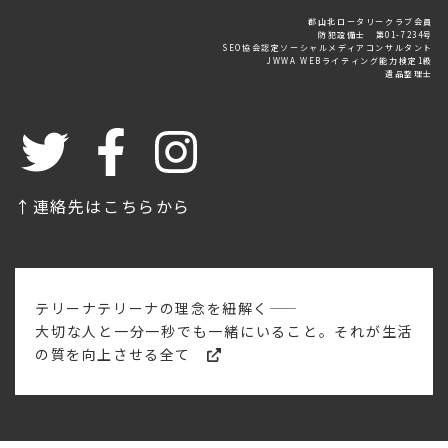
郡山北ロータリークラブ会員
防犯設備士 第01-7234号
SEO協会認定ソーシャルメディアコンサルタント
JWWA WEBライティング能力検定1級
遺品整理士
↑連絡先はこちらから
テリーナテリーナの理念を紐解く――
大切な人と一分一秒でも一緒にいること。それが生活
の質を向上させる全て