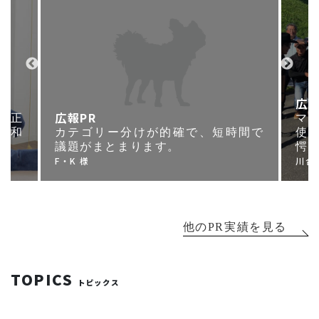
広報
広報PR
の矯正
マ
て和
カテゴリー分けが的確で、短時間で
使
議題がまとまります。
愕
F・K 様
川合
他のPR実績を見る
TOPICS
トピックス