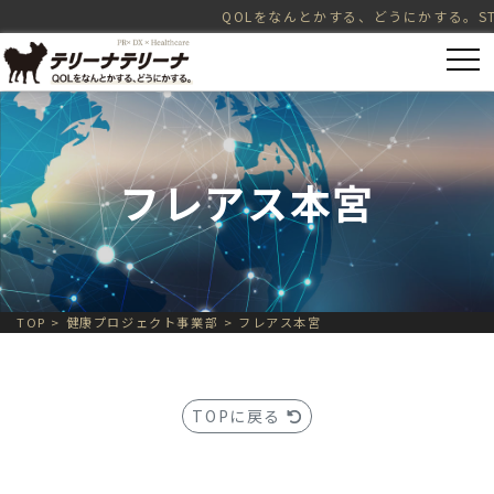
QOLをなんとかする、どうにかする。STRATEGY = P
フレアス本宮
TOP
>
健康プロジェクト事業部
>
フレアス本宮
TOPに戻る