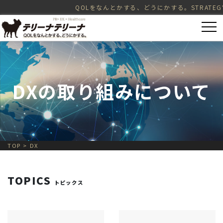
QOLをなんとかする、どうにかする。STRATEGY = PR（Publ
DXの取り組みについて
TOP
>
DX
TOPICS
トピックス